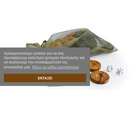
Χρησιμοποιούμε cookies για να σας
προσφέρουμε καλύτερη εμπειρία πλοήγησης και
να αναλύουμε την επισκεψιμότητα της
ιστοσελίδας μας
Θέλω να μάθω περισσότερα
ΕΝΤΑΞΕΙ
Ξύλινα Πούλια για τάβλι πολύ μικρά