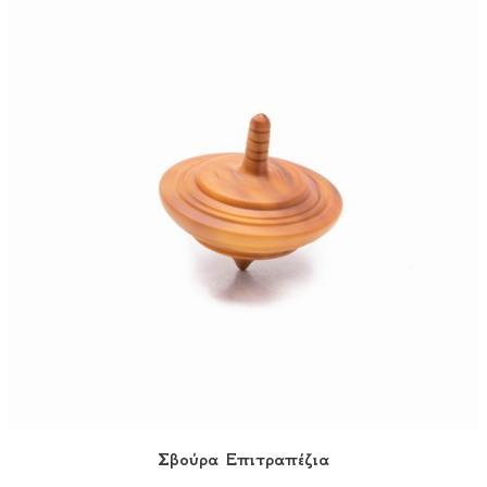
Σβούρα Eπιτραπέζια