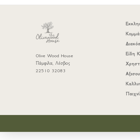
Εκκλη
Κομμά
Διακό
Είδη Κ
Olive Wood House
Πάμφιλα, Λέσβος
Χρηστ
22510 32083
Αξεσο
Καλλυ
Παιχνί