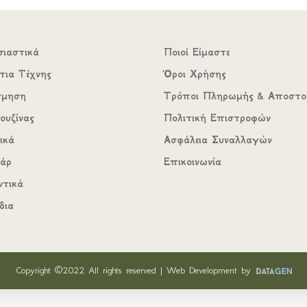
σιαστικά
Ποιοί Είμαστε
τια Τέχνης
Όροι Χρήσης
σμηση
Τρόποι Πληρωμής & Αποστο
ουζίνας
Πολιτική Επιστροφών
ικά
Ασφάλεια Συναλλαγών
υάρ
Επικοινωνία
ντικά
δια
Copyright ©2022 All rights reserved | Web Development by