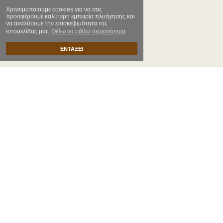
Χρησιμοποιούμε cookies για να σας
Olive Wood House
προσφέρουμε καλύτερη εμπειρία πλοήγησης και
να αναλύουμε την επισκεψιμότητα της
Πάμφιλα, Λέσβος
ιστοσελίδας μας
Θέλω να μάθω περισσότερα
22510 32083
ΕΝΤΑΞΕΙ
Εκκλησιαστικά
Ποιοί Είμαστε
Κομμάτια Τέχνης
Όροι Χρήσης
Διακόσμηση
Τρόποι Πληρωμής &
Αποστολής
Είδη Κουζίνας
Πολιτική Επιστροφών
Χρηστικά
Ασφάλεια Συναλλαγών
Αξεσουάρ
Επικοινωνία
Καλλυντικά
Παιχνίδια