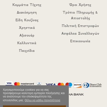
Κομμάτια Τέχνης
Όροι Χρήσης
Διακόσμηση
Τρόποι Πληρωμής &
Αποστολής
Είδη Κουζίνας
Πολιτική Επιστροφών
Χρηστικά
Ασφάλεια Συναλλαγών
Αξεσουάρ
Επικοινωνία
Καλλυντικά
Παιχνίδια
Χρησιμοποιούμε cookies για να σας
προσφέρουμε καλύτερη εμπειρία πλοήγησης και
να αναλύουμε την επισκεψιμότητα της
ιστοσελίδας μας
Θέλω να μάθω περισσότερα