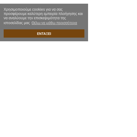
Χρησιμοποιούμε cookies για να σας
προσφέρουμε καλύτερη εμπειρία πλοήγησης και
να αναλύουμε την επισκεψιμότητα της
ιστοσελίδας μας
Θέλω να μάθω περισσότερα
ΕΝΤΑΞΕΙ