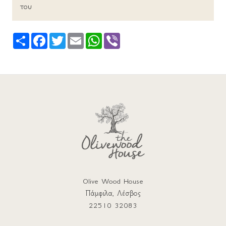
του
Share
Facebook
Twitter
Email
WhatsApp
Viber
Olive Wood House
Πάμφιλα, Λέσβος
22510 32083