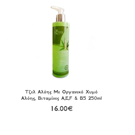
Τζελ Αλόης Με Οργανικό Χυμό
Αλόης, Βιταμίνες Α,Ε,F & B5 250ml
16.00€