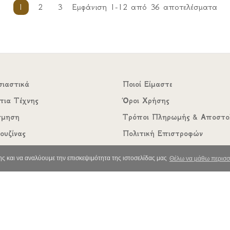
1
2
3
Εμφάνιση 1-12 από 36 αποτελέσματα
σιαστικά
Ποιοί Είμαστε
τια Τέχνης
Όροι Χρήσης
σμηση
Τρόποι Πληρωμής & Αποστο
ουζίνας
Πολιτική Επιστροφών
ικά
Ασφάλεια Συναλλαγών
ς και να αναλύουμε την επισκεψιμότητα της ιστοσελίδας μας
Θέλω να μάθω περισσ
υάρ
Επικοινωνία
ντικά
δια