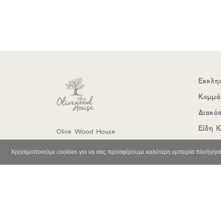
Εκκλη
Κομμά
Διακό
Είδη Κ
Olive Wood House
Πάμφιλα, Λέσβος
Χρηστ
Χρησιμοποιούμε cookies για να σας προσφέρουμε καλύτερη εμπειρία πλοήγηση
22510 32083
Αξεσο
Καλλυ
Παιχνί