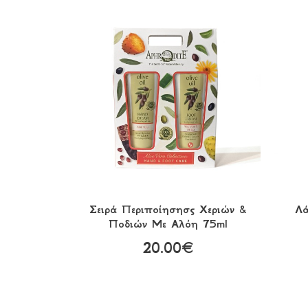
Σειρά Περιποίησησς Χεριών &
Λά
Ποδιών Με Αλόη 75ml
20.00€