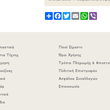
Share
Facebook
Twitter
Email
WhatsApp
Viber
σιαστικά
Ποιοί Είμαστε
τια Τέχνης
Όροι Χρήσης
σμηση
Τρόποι Πληρωμής & Αποστο
ουζίνας
Πολιτική Επιστροφών
ικά
Ασφάλεια Συναλλαγών
υάρ
Επικοινωνία
ντικά
δια