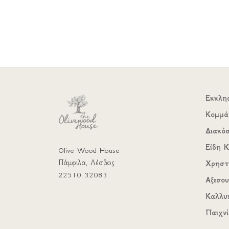
Εκκλη
Κομμά
Διακό
Είδη Κ
Olive Wood House
Πάμφιλα, Λέσβος
Χρηστ
22510 32083
Αξεσο
Καλλυ
Παιχνί