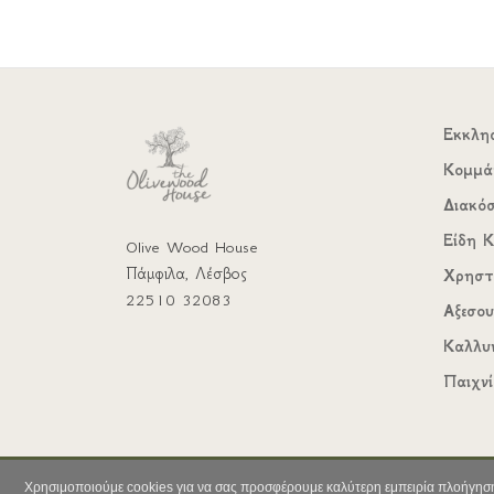
Εκκλη
Κομμά
Διακό
Είδη Κ
Olive Wood House
Πάμφιλα, Λέσβος
Χρηστ
22510 32083
Αξεσο
Καλλυ
Παιχνί
Χρησιμοποιούμε cookies για να σας προσφέρουμε καλύτερη εμπειρία πλοήγηση