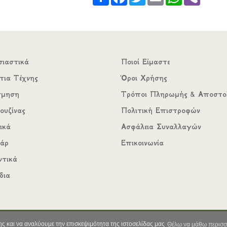
σιαστικά
Ποιοί Είμαστε
τια Τέχνης
Όροι Χρήσης
σμηση
Τρόποι Πληρωμής & Αποστο
ουζίνας
Πολιτική Επιστροφών
ικά
Ασφάλεια Συναλλαγών
υάρ
Επικοινωνία
ντικά
δια
Copyright ©2022 All rights reserved | Web Development by
ς και να αναλύουμε την επισκεψιμότητα της ιστοσελίδας μας
Θέλω να μάθω περισσ