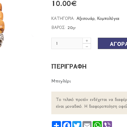
10.00
€
ΚΑΤΗΓΟΡΙΑ:
Αξεσουάρ
,
Κομπολόγια
ΒΑΡΟΣ:
20
gr
ΑΓΟΡ
ΠΕΡΙΓΡΑΦΗ
Μπεγλέρι
Το τελικό προϊόν ενδέχεται να διαφέ
είναι μοναδικό. Η διαφοροποίηση οφεί
Share
Facebook
Twitter
Email
WhatsApp
Viber