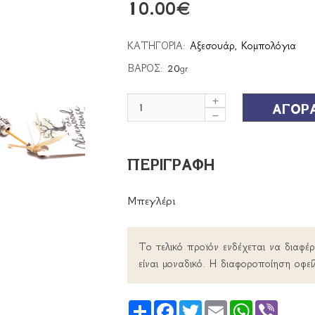
10.00
€
ΚΑΤΗΓΟΡΙΑ:
Αξεσουάρ
,
Κομπολόγια
ΒΑΡΟΣ:
20
gr
ΑΓΟΡ
ΠΕΡΙΓΡΑΦΗ
Μπεγλέρι
Το τελικό προϊόν ενδέχεται να διαφέ
είναι μοναδικό. Η διαφοροποίηση οφεί
Share
Facebook
Twitter
Email
WhatsApp
Viber