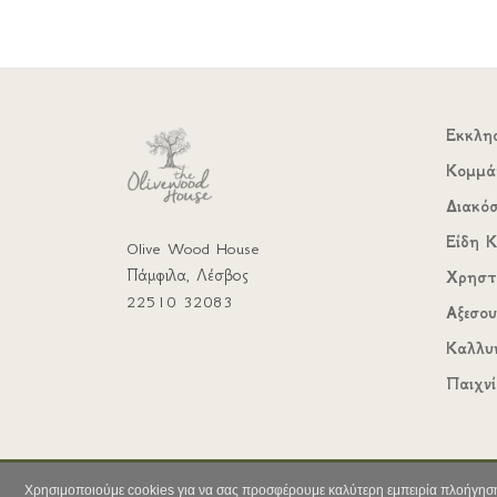
Εκκλη
Κομμά
Διακό
Είδη Κ
Olive Wood House
Πάμφιλα, Λέσβος
Χρηστ
22510 32083
Αξεσο
Καλλυ
Παιχνί
Χρησιμοποιούμε cookies για να σας προσφέρουμε καλύτερη εμπειρία πλοήγηση