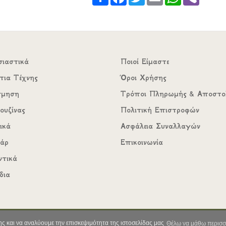
σιαστικά
Ποιοί Είμαστε
τια Τέχνης
Όροι Χρήσης
σμηση
Τρόποι Πληρωμής & Αποστο
ουζίνας
Πολιτική Επιστροφών
ικά
Ασφάλεια Συναλλαγών
υάρ
Επικοινωνία
ντικά
δια
Copyright ©2022 All rights reserved | Web Development by
ς και να αναλύουμε την επισκεψιμότητα της ιστοσελίδας μας
Θέλω να μάθω περισσ