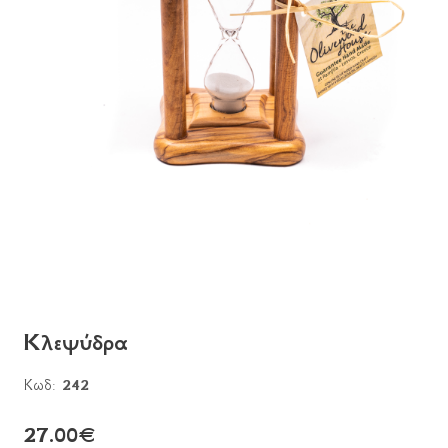
Κλεψύδρα
Κωδ:
242
27.00
€