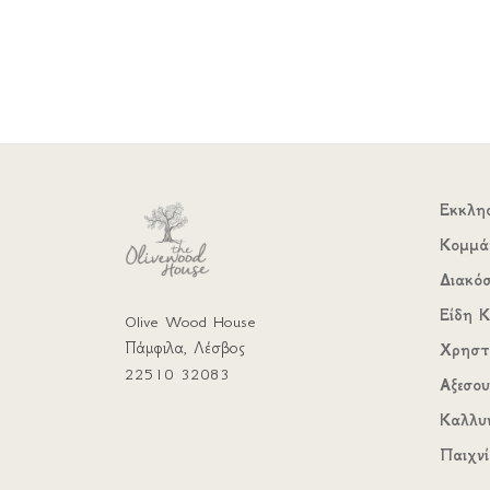
Εκκλη
Κομμά
Διακό
Είδη Κ
Olive Wood House
Πάμφιλα, Λέσβος
Χρηστ
22510 32083
Αξεσο
Καλλυ
Παιχνί