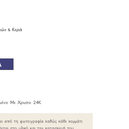
ιών & Κεριά
Α
ωμένο Με Χρυσο 24Κ
ρει από τη φωτογραφία καθώς κάθε κομμάτι
λεται στο υλικό και την κατασκευή του