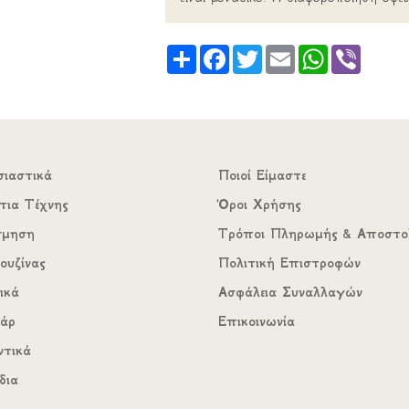
Share
Facebook
Twitter
Email
WhatsApp
Viber
σιαστικά
Ποιοί Είμαστε
τια Τέχνης
Όροι Χρήσης
σμηση
Τρόποι Πληρωμής & Αποστο
ουζίνας
Πολιτική Επιστροφών
ικά
Ασφάλεια Συναλλαγών
υάρ
Επικοινωνία
ντικά
δια