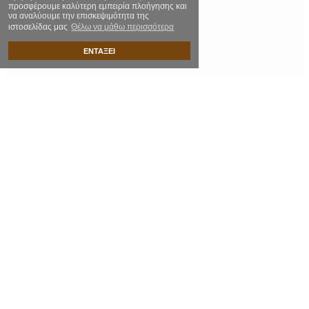
προσφέρουμε καλύτερη εμπειρία πλοήγησης και
να αναλύουμε την επισκεψιμότητα της
ιστοσελίδας μας
Θέλω να μάθω περισσότερα
ΕΝΤΑΞΕΙ
Ξύλινη Κουτάλα Σούπας Μικρή